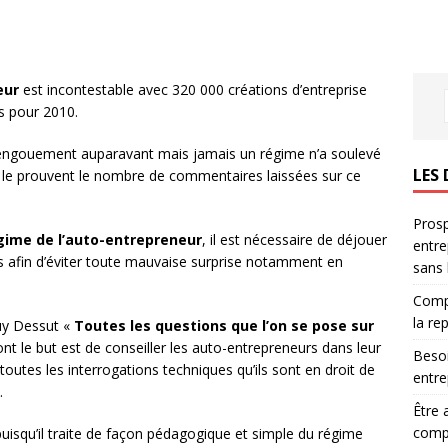
eur
est incontestable avec 320 000 créations d’entreprise
s pour 2010.
el engouement auparavant mais jamais un régime n’a soulevé
LES 
 le prouvent le nombre de commentaires laissées sur ce
Prosp
gime de l’auto-entrepreneur
, il est nécessaire de déjouer
entre
 afin d’éviter toute mauvaise surprise notamment en
sans
Compr
la re
Guy Dessut «
Toutes les questions que l’on se pose sur
nt le but est de conseiller les auto-entrepreneurs dans leur
Besoi
 toutes les interrogations techniques qu’ils sont en droit de
entre
.
Être 
compl
puisqu’il traite de façon pédagogique et simple du régime