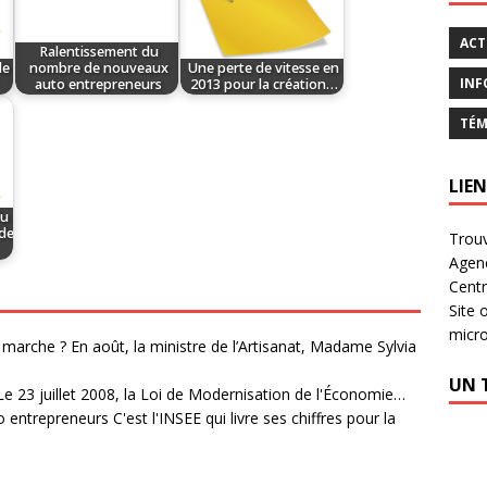
ACT
Ralentissement du
de
nombre de nouveaux
Une perte de vitesse en
INF
auto entrepreneurs
2013 pour la création…
TÉM
LIEN
du
 de
Trouv
Agen
Centr
Site 
micr
n marche ?
En août, la ministre de l’Artisanat, Madame Sylvia
UN 
e 23 juillet 2008, la Loi de Modernisation de l'Économie…
o entrepreneurs
C'est l'INSEE qui livre ses chiffres pour la