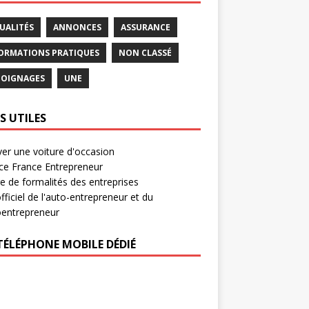
UALITÉS
ANNONCES
ASSURANCE
ORMATIONS PRATIQUES
NON CLASSÉ
OIGNAGES
UNE
S UTILES
er une voiture d'occasion
ce France Entrepreneur
e de formalités des entreprises
officiel de l'auto-entrepreneur et du
oentrepreneur
TÉLÉPHONE MOBILE DÉDIÉ