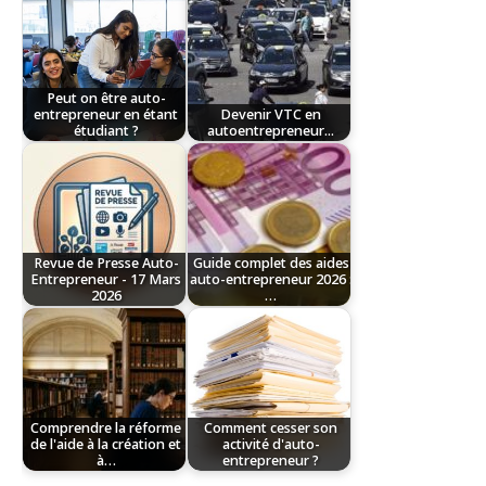
Peut on être auto-
entrepreneur en étant
Devenir VTC en
étudiant ?
autoentrepreneur...
Revue de Presse Auto-
Guide complet des aides
Entrepreneur - 17 Mars
auto-entrepreneur 2026 :
2026
…
Comprendre la réforme
Comment cesser son
de l'aide à la création et
activité d'auto-
à…
entrepreneur ?