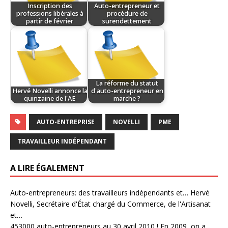
Inscription des
Auto-entrepreneur et
professions libérales à
procédure de
partir de février
surendettement
La réforme du statut
Hervé Novelli annonce la
d'auto-entrepreneur en
quinzaine de l'AE
marche ?
AUTO-ENTREPRISE
NOVELLI
PME
TRAVAILLEUR INDÉPENDANT
A LIRE ÉGALEMENT
Auto-entrepreneurs: des travailleurs indépendants et…
Hervé
Novelli, Secrétaire d'État chargé du Commerce, de l'Artisanat
et…
453000 auto-entrepreneurs au 30 avril 2010 !
En 2009, on a