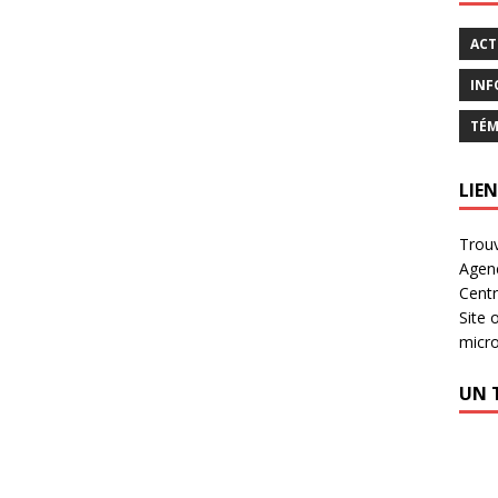
ACT
INF
TÉM
LIEN
Trouv
Agen
Centr
Site 
micr
UN 