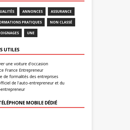
UALITÉS
ANNONCES
ASSURANCE
ORMATIONS PRATIQUES
NON CLASSÉ
OIGNAGES
UNE
S UTILES
er une voiture d'occasion
ce France Entrepreneur
e de formalités des entreprises
officiel de l'auto-entrepreneur et du
oentrepreneur
TÉLÉPHONE MOBILE DÉDIÉ