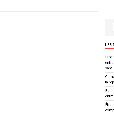
LES 
Prosp
entre
sans
Compr
la re
Besoi
entre
Être 
compl