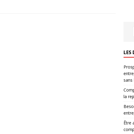
LES 
Prosp
entre
sans
Compr
la re
Besoi
entre
Être 
compl