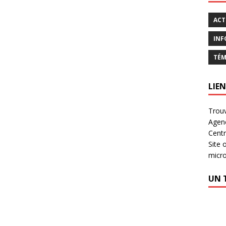
ACT
INF
TÉM
LIEN
Trouv
Agen
Centr
Site 
micr
UN 