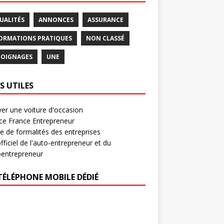
UALITÉS
ANNONCES
ASSURANCE
ORMATIONS PRATIQUES
NON CLASSÉ
OIGNAGES
UNE
S UTILES
er une voiture d'occasion
ce France Entrepreneur
e de formalités des entreprises
officiel de l'auto-entrepreneur et du
oentrepreneur
TÉLÉPHONE MOBILE DÉDIÉ