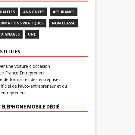
UALITÉS
ANNONCES
ASSURANCE
ORMATIONS PRATIQUES
NON CLASSÉ
OIGNAGES
UNE
S UTILES
er une voiture d'occasion
ce France Entrepreneur
e de formalités des entreprises
officiel de l'auto-entrepreneur et du
oentrepreneur
TÉLÉPHONE MOBILE DÉDIÉ