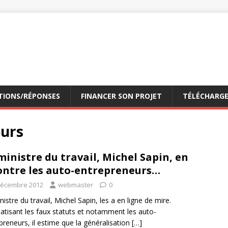
TIONS/RÉPONSES
FINANCER SON PROJET
TÉLÉCHARG
eurs
ministre du travail, Michel Sapin, en
ontre les auto-entrepreneurs…
décembre 2012
webmaster
0
nistre du travail, Michel Sapin, les a en ligne de mire.
atisant les faux statuts et notamment les auto-
preneurs, il estime que la généralisation
[…]