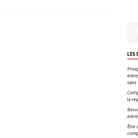
LES 
Prosp
entre
sans
Compr
la re
Besoi
entre
Être 
compl