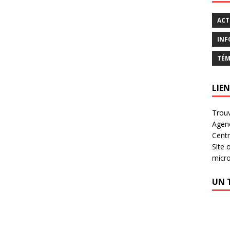
ACT
INF
TÉM
LIEN
Trouv
Agen
Centr
Site 
micr
UN 