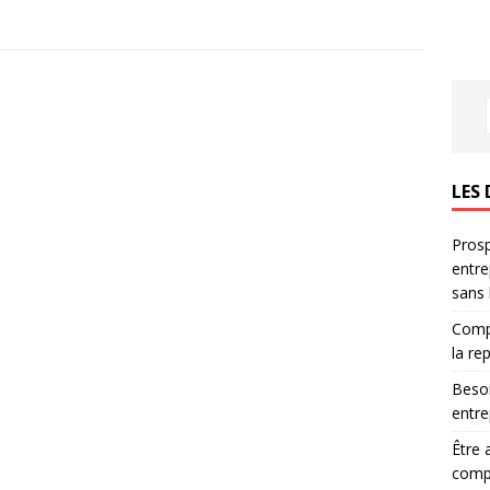
LES 
Prosp
entre
sans
Compr
la re
Besoi
entre
Être 
compl