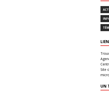
ACT
INF
TÉM
LIEN
Trouv
Agen
Centr
Site 
micr
UN 