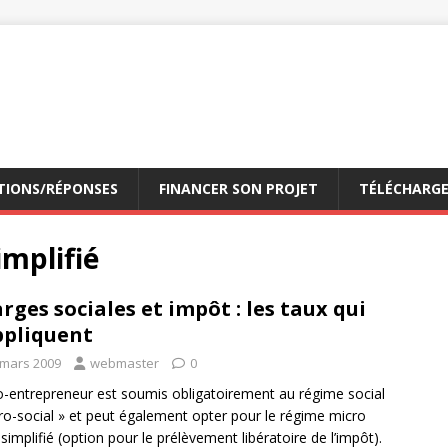
TIONS/RÉPONSES
FINANCER SON PROJET
TÉLÉCHARG
implifié
rges sociales et impôt : les taux qui
ppliquent
 mars 2009
webmaster
0
o-entrepreneur est soumis obligatoirement au régime social
ro-social » et peut également opter pour le régime micro
l simplifié (option pour le prélèvement libératoire de l’impôt).