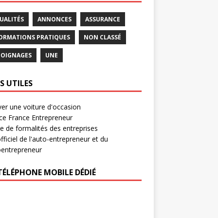
UALITÉS
ANNONCES
ASSURANCE
ORMATIONS PRATIQUES
NON CLASSÉ
OIGNAGES
UNE
S UTILES
er une voiture d'occasion
ce France Entrepreneur
e de formalités des entreprises
officiel de l'auto-entrepreneur et du
oentrepreneur
TÉLÉPHONE MOBILE DÉDIÉ