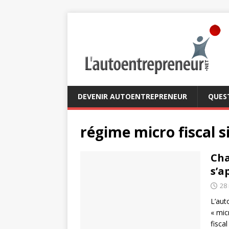
DEVENIR AUTOENTREPRENEUR
QUES
régime micro fiscal s
Cha
s’a
28
L’aut
« mic
fisca