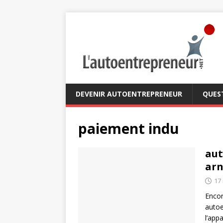
DEVENIR AUTOENTREPRENEUR
QUES
paiement indu
aut
arn
17
Encor
autoe
l’app