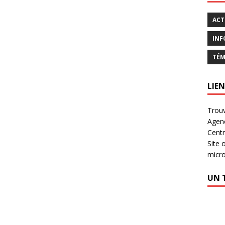
ACT
INF
TÉM
LIEN
Trouv
Agen
Centr
Site 
micr
UN 