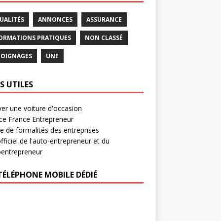
UALITÉS
ANNONCES
ASSURANCE
ORMATIONS PRATIQUES
NON CLASSÉ
OIGNAGES
UNE
S UTILES
er une voiture d'occasion
ce France Entrepreneur
e de formalités des entreprises
officiel de l'auto-entrepreneur et du
oentrepreneur
TÉLÉPHONE MOBILE DÉDIÉ