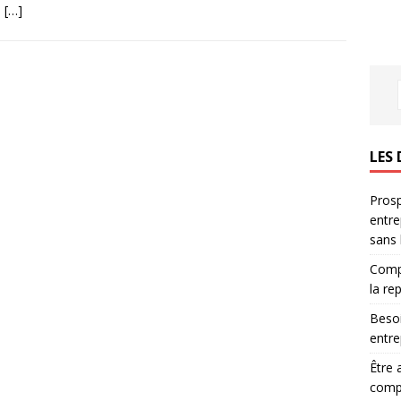
l
[…]
LES 
Prosp
entre
sans
Compr
la re
Besoi
entre
Être 
compl