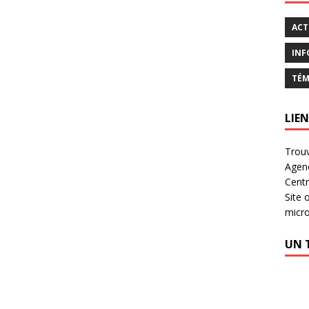
ACT
INF
TÉM
LIEN
Trouv
Agen
Centr
Site 
micr
UN 