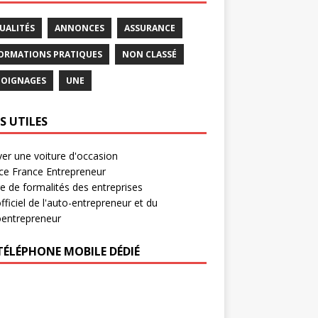
UALITÉS
ANNONCES
ASSURANCE
ORMATIONS PRATIQUES
NON CLASSÉ
OIGNAGES
UNE
S UTILES
er une voiture d'occasion
ce France Entrepreneur
e de formalités des entreprises
officiel de l'auto-entrepreneur et du
oentrepreneur
TÉLÉPHONE MOBILE DÉDIÉ