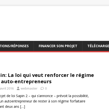
TIONS/RÉPONSES
FINANCER SON PROJET
TÉLÉCHARG
in: La loi qui veut renforcer le régime
 auto-entrepreneurs
avril 2016
webmaster
0
ojet de loi Sapin 2 – qui s’annonce – prévoit la possibilité,
un autoentrepreneur de rester à son régime forfaitaire
ant deux ans
[…]