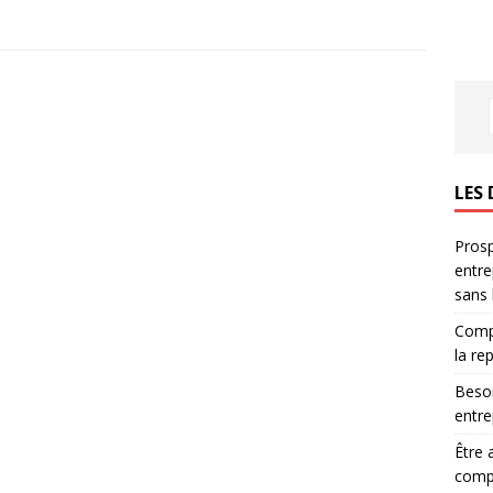
LES 
Prosp
entre
sans
Compr
la re
Besoi
entre
Être 
compl